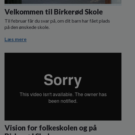
o
l
Velkommen til Birkerød Skole
d
Til februar får du svar på, om dit barn har fået plads
e
på den ønskede skole.
t
Læs mere
Vision for folkeskolen og på