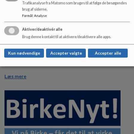
Trafikanalyse fra Matomo som bruges til at følge de besøgendes
brug af siderne.
Formål
:
Analyse
Aktiver/deaktivér alle
Brug denne kontakt til at aktivere/deaktivere alle apps.
Apple Distinguished School
Birkerød Skole blevet den 21. november
Kun nødvendige
Accepter valgte
Accepter alle
2019 udnævnt til Apple Distinguished School som den
eneste folkeskole i Danmark.
Læs mere