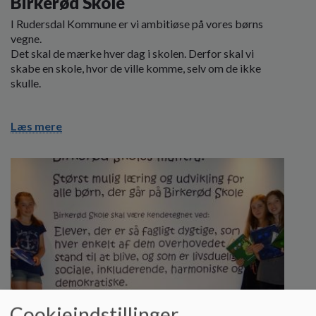
Birkerød Skole
I Rudersdal Kommune er vi ambitiøse på vores børns
vegne.
Det skal de mærke hver dag i skolen. Derfor skal vi
skabe en skole, hvor de ville komme, selv om de ikke
skulle.
Læs mere
Cookieindstillinger