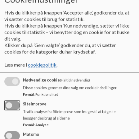
Hvis du klikker på knappen ’Accepter alle’, godkender du, at
vi sætter cookies til brug for statistik.
Hvis du klikker på knappen ’Kun nødvendige,’ sætter vi ikke
Skolens mantra
cookies til statistik – vi benytter dog en cookie for at huske
Birkerød Skole har et mantra som hænger rundt
dit valg.
omkring på skolen. På den måde understøtter det
Klikker du på ’Gem valgte’ godkender du, at vi sætter
visuelle vores arbejde med hver dag at indfri det som
cookies for de kategorier du har krydset af.
er skolens kerneopgave - Størst mulig læring og
Udvikling for alle børn der går på Birkerød Skole.
Læs mere i
cookiepolitik
.
Læs mere
Nødvendige cookies
(altid nødvendig)
Disse cookies gemmer dine valg om cookieindstillinger.
Formål
:
Funktionalitet
SiteImprove
Trafikanalyse fra Siteimprove som bruges til at følge de
besøgendes brug af siderne
Formål
:
Analyse
Matomo